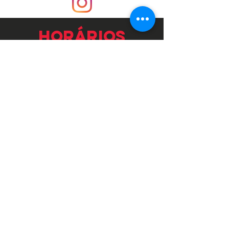
horários
QUINTA 19h às 0h
SEXTA e SÁBADO
20h às 03h
CONTATO
contato@
laboratorio96.com.br
WhatsApp (34) 3312-5480
seu niver
faça seu aniversário aqui na nossa casinha.
preecha o formulário!
faça parte da
nossa equipe
Preencha o formulário com suas