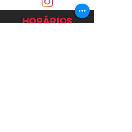
horários
QUINTA 19h às 0h
SEXTA e SÁBADO
20h às 03h
CONTATO
contato@
laboratorio96.com.br
WhatsApp (34) 3312-5480
seu niver
faça seu aniversário aqui na nossa casinha.
preecha o formulário!
faça parte da
nossa equipe
Preencha o formulário com suas