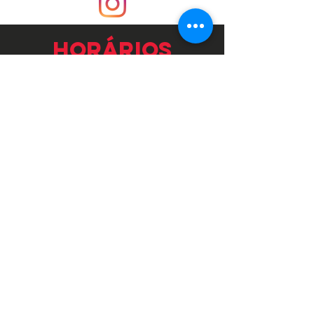
horários
QUINTA 19h às 0h
SEXTA e SÁBADO
20h às 03h
CONTATO
contato@
laboratorio96.com.br
WhatsApp (34) 3312-5480
seu niver
faça seu aniversário aqui na nossa casinha.
preecha o formulário!
faça parte da
nossa equipe
Preencha o formulário com suas